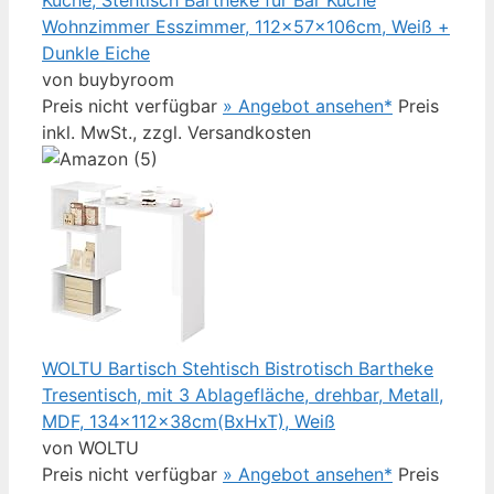
Küche, Stehtisch Bartheke für Bar Küche
Wohnzimmer Esszimmer, 112×57×106cm, Weiß +
Dunkle Eiche
von buybyroom
Preis nicht verfügbar
» Angebot ansehen*
Preis
inkl. MwSt., zzgl. Versandkosten
WOLTU Bartisch Stehtisch Bistrotisch Bartheke
Tresentisch, mit 3 Ablagefläche, drehbar, Metall,
MDF, 134x112x38cm(BxHxT), Weiß
von WOLTU
Preis nicht verfügbar
» Angebot ansehen*
Preis