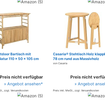
tdoor Bartisch mit
Casaria® Stehtisch Holz klapp
Natur 110 x 50 x 105 cm
78 cm rund aus Massivholz
tylischer Bar-Tisch,
Bartisch 111 cm hoch Bistrotisc
von Casaria
r Sommerpartys,
Garten Balkon Terrasse
t, umweltfreundliches
Gastronomie Hochzeit Party
Preis nicht verfügbar
Preis nicht verf
nimalistisch und chic
» Angebot ansehen*
» Angebot anse
St., zzgl. Versandkosten
Preis inkl. MwSt., zzgl. Versandkosten