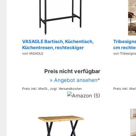
VASAGLE Bartisch, Küchentisch,
Tribesigns
Küchentresen, rechteckiger
cm rechte
Stehtisch, stabiles Metallgestell,
Metall-Fuß
von VASAGLE
von Tribesign
einfacher Aufbau, schmal,
Esstisch, 
Industrie-Design, vintagebraun-
Zuhause, 
Preis nicht verfügbar
schwarz LBT10X, 100 x 40 x 90 cm
(L x B x H)
» Angebot ansehen*
Preis inkl. MwSt., zzgl. Versandkosten
Preis inkl. Mw