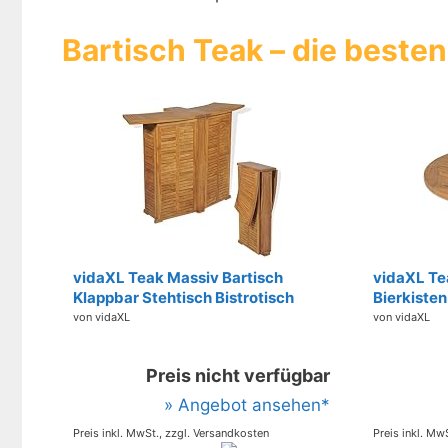
Bartisch Teak – die beste
vidaXL Teak Massiv Bartisch
vidaXL Te
Klappbar Stehtisch Bistrotisch
Bierkisten
Gartenbar Theke Gartentheke
Bartisch B
von vidaXL
von vidaXL
Klapptisch Gartenmöbel Tisch
Holztischp
Holztisch Braun 155x53x105cm
Garten 7
Preis nicht verfügbar
» Angebot ansehen*
Preis inkl. MwSt., zzgl. Versandkosten
Preis inkl. Mw