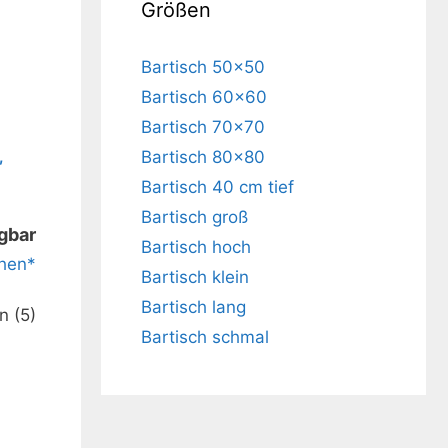
Größen
Bartisch 50×50
Bartisch 60×60
Bartisch 70×70
,
Bartisch 80×80
ch,
Bartisch 40 cm tief
sch,
Bartisch groß
ügbar
m, Ø
Bartisch hoch
hen*
Bartisch klein
Bartisch lang
Bartisch schmal