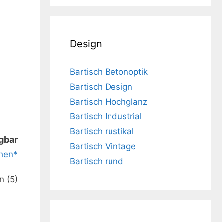
Design
Bartisch Betonoptik
Bartisch Design
Bartisch Hochglanz
atte
Bartisch Industrial
110cm
Bartisch rustikal
ügbar
Bartisch Vintage
hen*
Bartisch rund