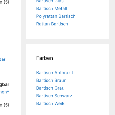
Bartisch Glas
Bartisch Metall
Polyrattan Bartisch
Rattan Bartisch
Farben
bar
h für
Bartisch Anthrazit
Bartisch Braun
ügbar
Bartisch Grau
hen*
Bartisch Schwarz
Bartisch Weiß