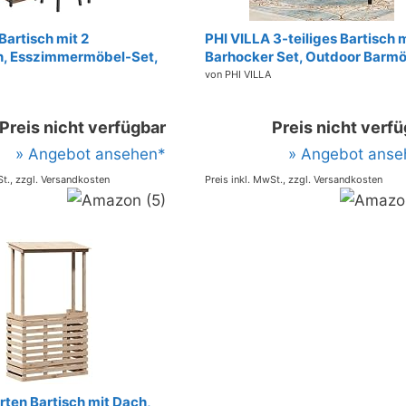
artisch mit 2
PHI VILLA 3-teiliges Bartisch 
n, Esszimmermöbel-Set,
Barhocker Set, Outdoor Barm
, mit
Garten Bartisch Set mit Rattan
von PHI VILLA
ungsregal, für
Hocker und Tischplatte in
er, Küche,
Holzmaserung, Bar Tisch mit 2
Preis nicht verfügbar
Preis nicht verf
men, einfache Montage,
Stühlen für Terrasse
raun-schwarz
» Angebot ansehen*
» Angebot anse
D01
St., zzgl. Versandkosten
Preis inkl. MwSt., zzgl. Versandkosten
rten Bartisch mit Dach,