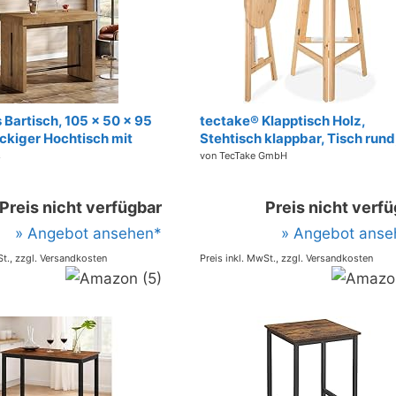
 Bartisch, 105 x 50 x 95
tectake® Klapptisch Holz,
ckiger Hochtisch mit
Stehtisch klappbar, Tisch rund
stütze, rustikales Braun
klappbarer Bistrotisch, Holztis
s
von TecTake GmbH
Kneipentisch für
Beistelltisch klappbar, Klappti
Küche, Esszimmer, Bistro
runder Tisch als Bartisch für
Preis nicht verfügbar
Preis nicht verf
Stehempfang - Höhe ca. 110 c
79 cm
» Angebot ansehen*
» Angebot anse
St., zzgl. Versandkosten
Preis inkl. MwSt., zzgl. Versandkosten