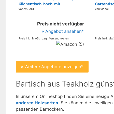
Küchentisch, hoch, mit
Gartentis
Stahlgestell, 60 x 60 x 92 cm,
Stehtisch 
von VASAGLE
von vidaXL
einfache Montage, für Küche,
Holztisch
Wohnzimmer, modern,
Gartenmöb
Preis nicht verfügbar
eichenbeige-weiß LBT025W09
» Angebot ansehen*
Preis inkl. MwSt., zzgl. Versandkosten
Preis inkl. Mw
» Weitere Angebote anzeigen*
Bartisch aus Teakholz günst
In unserem Onlineshop finden Sie eine riesige
anderen Holzsorten
. Sie können die jeweiligen
passenden Barhockern.