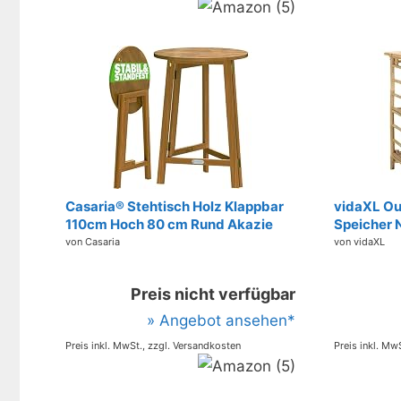
Casaria® Stehtisch Holz Klappbar
vidaXL Ou
110cm Hoch 80 cm Rund Akazie
Speicher 
Rustikal Indoor Outdoor Bistrotisch
Bambus, S
von Casaria
von vidaXL
Biertisch Gartentisch Klapptisch
robust fü
Partytisch Bartisch
Gartenfes
Preis nicht verfügbar
Design, mi
» Angebot ansehen*
Preis inkl. MwSt., zzgl. Versandkosten
Preis inkl. Mw