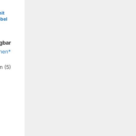
mit
öbel
ügbar
hen*