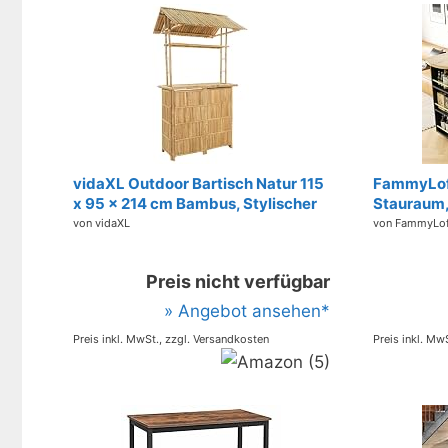
vidaXL Outdoor Bartisch Natur 115
FammyLoft
x 95 x 214 cm Bambus, Stylischer
Stauraum,
Bar-Tisch, robust für
Küche mit
von vidaXL
von FammyLo
Sommerpartys, Gartenfest,
Moderner 
umweltfreundliches Design,
Bar Table,
Preis nicht verfügbar
minimalistisch und chic
Küchenthe
120X45X1
» Angebot ansehen*
Preis inkl. MwSt., zzgl. Versandkosten
Preis inkl. Mw