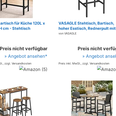
artisch für Küche 120L x
VASAGLE Stehtisch, Bartisch,
H cm - Stehtisch
hoher Esstisch, Rednerpult mit
g und 105cm Hoch -
stabilem Stahlgestell, 60 x 60
von VASAGLE
ke aus Holz und Metall -
cm, einfache Montage, Küche,
Industriestil, vintagebraun-
Preis nicht verfügbar
Preis nicht verf
schwarz LBT25X
» Angebot ansehen*
» Angebot anse
St., zzgl. Versandkosten
Preis inkl. MwSt., zzgl. Versandkosten