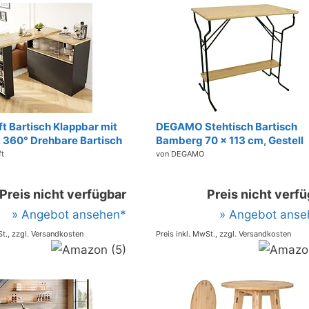
 Bartisch Klappbar mit
DEGAMO Stehtisch Bartisch
 360° Drehbare Bartisch
Bamberg 70 x 113 cm, Gestell
 Ablageflächen,
Stahlrohr dunkelgrün, Tischpl
ft
von DEGAMO
Beweglicher Bar Tisch,
Kiefernholz transparent
 Hochtisch, Kücheninsel,
beschichtet, klappbar, Höhe 
Preis nicht verfügbar
Preis nicht verf
ke, (90-
00cm), Schwarz
» Angebot ansehen*
» Angebot anse
St., zzgl. Versandkosten
Preis inkl. MwSt., zzgl. Versandkosten