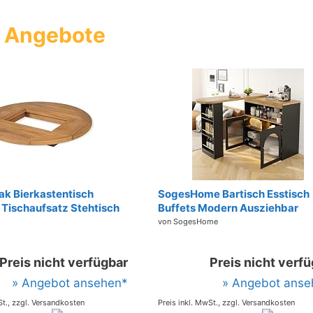
n Angebote
ak Bierkastentisch
SogesHome Bartisch Esstisch
 Tischaufsatz Stehtisch
Buffets Modern Ausziehbar
istrotisch
Drehbar Bartisch Tisch Stehti
von SogesHome
latte Tischplatte Balkon
Bistrotisch mit Stauraum und 
0cm Braun
langem LED Lichtstreifen für
Preis nicht verfügbar
Preis nicht verf
Esszimmer
» Angebot ansehen*
» Angebot anse
St., zzgl. Versandkosten
Preis inkl. MwSt., zzgl. Versandkosten