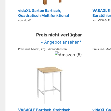
vidaXL Garten Bartisch,
VASAGLE B
Quadratisch Multifunktional
Barstühle
Gartentisch, Stehtisch Bistrotisch
Essgruppe
von vidaXL
von VASAGLE
für Innen Außen, Holztisch Tisch
Aufbewahr
Gartenmöbel, Massivholz Akazie
Wohnzimm
Preis nicht verfügbar
Metallrah
vintageb
» Angebot ansehen*
LBT220K
Preis inkl. MwSt., zzgl. Versandkosten
Preis inkl. Mw
VASAGLE Bartisch, Stehtisch,
vidaXL Ga