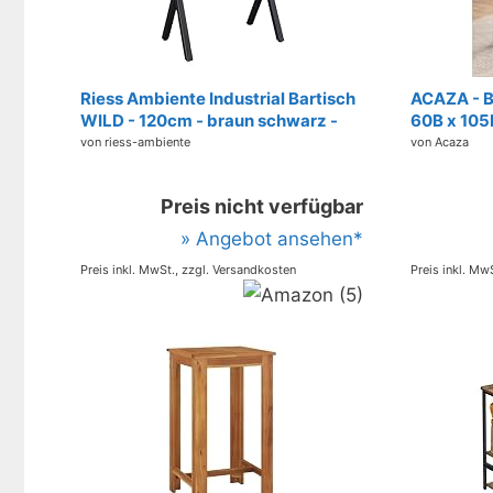
Riess Ambiente Industrial Bartisch
ACAZA - B
WILD - 120cm - braun schwarz -
60B x 105
Beistelltisch mit Wildeichen-Optik
rechtecki
von riess-ambiente
von Acaza
Metall X-Gestell
küchenthe
Braun
Preis nicht verfügbar
» Angebot ansehen*
Preis inkl. MwSt., zzgl. Versandkosten
Preis inkl. Mw