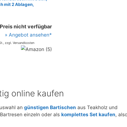
ch mit 2 Ablagen,
für Garten Terrasse,
 Gartentheke
el, Massivholz Kiefer
Preis nicht verfügbar
» Angebot ansehen*
St., zzgl. Versandkosten
ig online kaufen
 Auswahl an
günstigen Bartischen
aus Teakholz und
 Bartresen einzeln oder als
komplettes Set kaufen
, als