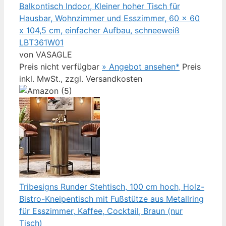
Balkontisch Indoor, Kleiner hoher Tisch für
Hausbar, Wohnzimmer und Esszimmer, 60 x 60
x 104,5 cm, einfacher Aufbau, schneeweiß
LBT361W01
von VASAGLE
Preis nicht verfügbar
» Angebot ansehen*
Preis
inkl. MwSt., zzgl. Versandkosten
Tribesigns Runder Stehtisch, 100 cm hoch, Holz-
Bistro-Kneipentisch mit Fußstütze aus Metallring
für Esszimmer, Kaffee, Cocktail, Braun (nur
Tisch)